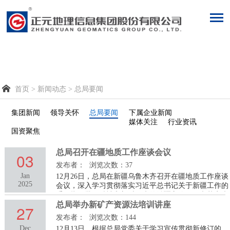

首页
>
新闻动态
>
总局要闻
集团新闻
领导关怀
总局要闻
下属企业新闻
媒体关注
行业资讯
国资聚焦
总局召开在疆地质工作座谈会议
03
发布者：
浏览次数：37
Jan
12月26日，总局在新疆乌鲁木齐召开在疆地质工作座谈
2025
会议，深入学习贯彻落实习近平总书记关于新疆工作的
重要指示批示精神和新时代党的治疆方略，贯彻落实党
的二十届三中全会精神，学习中央经济工作会议精神，
总局举办新矿产资源法培训讲座
27
传达中央企业负责人会议精神，落实“中央企业产业兴
发布者：
浏览次数：144
推进会”要求，部署研究战略合作协议落实措施，进一
Dec
12月13日，根据总局党委关于学习宣传贯彻新修订的