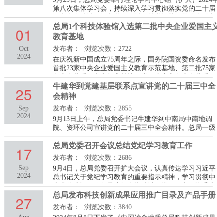
长李金发等领导出席开幕式。总局党委书记牛建华，党
第八次集体学习会，持续深入学习贯彻落实党的二十届
委副书记
三中全会精神，深入学习习近平总书记关于推动金融高
质量发展、建设金融强国的重要论述，专题学习习近平
总局1个科技体验馆入选第二批中央企业爱国主
01
法治思想，进一步巩固提升总局依法合规经营管理能
教育基地
力，围绕提升生产经营管理工作中的法治思维，提高全
Oct
发布者：
浏览次数：2722
系统干部职工的法治观念和规矩意识，切实防范冶金地
2024
在庆祝新中国成立75周年之际，国务院国资委命名发布
质改革发展中的各类风险隐患，提升发展质效进行交流
首批23家中央企业爱国主义教育示范基地、第二批75家
研讨。总局
中央企业爱国主义教育基地，进一步丰富中央企业爱国
主义教育载体，推动中央企业深入挖掘展示红色资源的
牛建华到党建基层联系点宣讲党的二十届三中全
25
思想内涵和时代价值，传承弘扬爱国主义精神。总局所
会精神
属正元地理信息集团股份有限公司选送的地理信息科技
Sep
发布者：
浏览次数：2855
体验馆入选第二批中央企业爱国主义教育基地。
2024
9月13日上午，总局党委书记牛建华到中南局中南地调
院、资环公司宣讲党的二十届三中全会精神。总局一级
专务，中南局党委书记、副局长孙修文主持会议。
总局党委召开会议总结党纪学习教育工作
17
发布者：
浏览次数：2686
Sep
9月4日，总局党委召开扩大会议，认真传达学习习近平
2024
总书记关于党纪学习教育的重要指示精神，学习贯彻中
央党的建设工作领导小组会议精神，学习贯彻国资委党
委关于党纪学习教育工作专题会议精神，研究总局党纪
总局发布科技创新成果应用推广目录及产品手册
27
学习教育总结报告，结合冶金地质工作实际研究部署落
发布者：
浏览次数：3840
实举措。总局党委书记牛建华主持会议并讲话。总局党