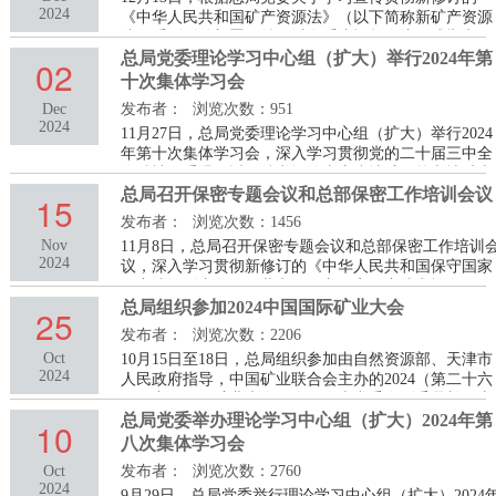
加快推进新一轮找矿突破战略行动各项举措落实落地。
2024
《中华人民共和国矿产资源法》（以下简称新矿产资源
总局党委书记、副局长牛建华出席会议并讲话，总局党
法）系列活动部署，总局以全系统视频会议形式举办了
委副书记
新矿产资源法培训讲座。
总局党委理论学习中心组（扩大）举行2024年第
02
十次集体学习会
Dec
发布者：
浏览次数：951
2024
11月27日，总局党委理论学习中心组（扩大）举行2024
年第十次集体学习会，深入学习贯彻党的二十届三中全
会精神，重温习近平总书记给山东省地矿局第六地质大
队全体地质工作者的重要回信精神，深入学习《习近平
总局召开保密专题会议和总部保密工作培训会议
15
关于自然资源工作论述摘编》和习近平总书记关于科技
发布者：
浏览次数：1456
创新、安全生产重要指示批示精神，学习新修订的《中
Nov
11月8日，总局召开保密专题会议和总部保密工作培训
华人民共和国矿产资源法》（以下简称新矿产资源
2024
议，深入学习贯彻新修订的《中华人民共和国保守国家
法），围绕增强资源安全支撑能力水平、以强主责主业
秘密法》《中华人民共和国保守国家秘密法实施条
推动强国建设
例》，审议2024年保密工作开展情况及下一步工作安
总局组织参加2024中国国际矿业大会
25
排，邀请国家保密局政策法规司负责人讲解新修订的保
发布者：
浏览次数：2206
密法及实施条例，并围绕中央企业在经营管理中落实好
Oct
10月15日至18日，总局组织参加由自然资源部、天津市
保密法及实施条例，提升保密管理水平进行专题授课。
2024
人民政府指导，中国矿业联合会主办的2024（第二十六
总局党委书记牛建华出席并主持会议，总局领导班子成
届）中国国际矿业大会。全国人大常委会副委员长王东
员出席会议并领
明出席大会开幕式并致辞。自然资源部部长王广华主持
总局党委举办理论学习中心组（扩大）2024年第
10
开幕式，天津市市长张工，来自南非、瑙鲁、塔吉克斯
八次集体学习会
坦、阿根廷、蒙古、赞比亚等国矿业部领导、驻华使
Oct
发布者：
浏览次数：2760
节，以及自然资源部副部长许大纯、中国地质调查局局
2024
9月29日，总局党委举行理论学习中心组（扩大）2024